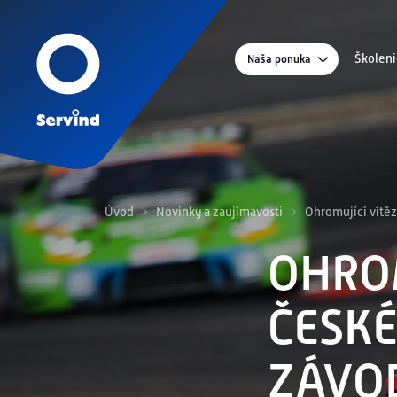
Školeni
Naša ponuka
Ško
Tec
Por
Ser
Úvod
Novinky a zaujímavosti
Ohromující vítěz
OHROM
ČESKÉ
ZÁVO