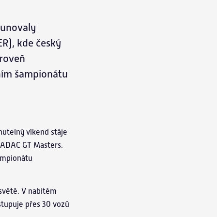
orunovaly
ER), kde český
ároveň
žním šampionátu
nutelný víkend stáje
 v ADAC GT Masters.
šampionátu
světě. V nabitém
stupuje přes 30 vozů