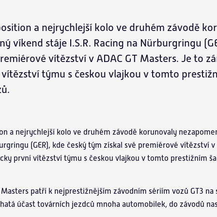
 position a nejrychlejší kolo ve druhém závodě k
 víkend stáje I.S.R. Racing na Nürburgringu (G
premiérové vítězství v ADAC GT Masters. Je to z
í vítězství týmu s českou vlajkou v tomto presti
zů.
tion a nejrychlejší kolo ve druhém závodě korunovaly nezapome
burgringu (GER), kde český tým získal své premiérové vítězství
icky první vítězství týmu s českou vlajkou v tomto prestižním 
asters patří k nejprestižnějším závodním sériím vozů GT3 na 
bohatá účast továrních jezdců mnoha automobilek, do závodů na