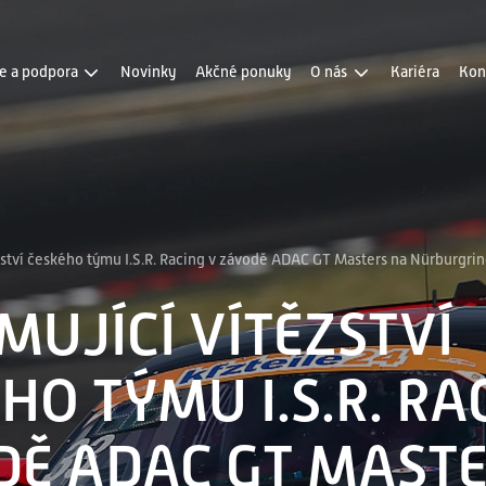
e a podpora
Novinky
Akčné ponuky
O nás
Kariéra
Kon
lenie a vzdelávanie
Miľníky spoločnosti
hnická podpora
Certifikáty
adenstvo a audity
Partneri
vis a údržba
Obchodné podmienky 
ství českého týmu I.S.R. Racing v závodě ADAC GT Masters na Nürburgri
Zaujímavé projekty n
UJÍCÍ VÍTĚZSTVÍ
HO TÝMU I.S.R. RA
DĚ ADAC GT MASTE