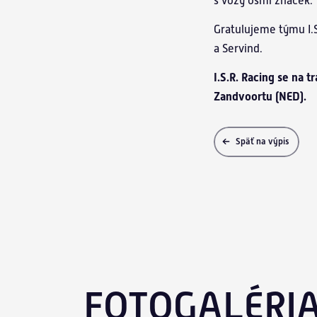
s vozy osmi značek.
Gratulujeme týmu I.S
a Servind.
I.S.R. Racing se na 
Zandvoortu (NED).
Späť na výpis
FOTOGALÉRI