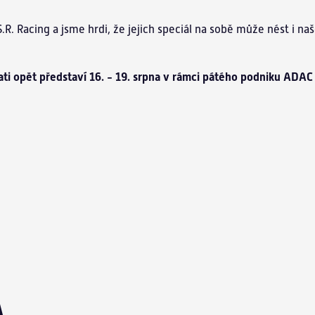
.R. Racing a jsme hrdi, že jejich speciál na sobě může nést i na
trati opět představí 16. - 19. srpna v rámci pátého podniku ADA
A