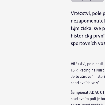
Vítězství, pole
nezapomenutelný
tým získal své 
historicky prvn
sportovních vo
Vítězství, pole posi
I.S.R. Racing na Nür
Je to zároveň histor
sportovních vozů.
Šampionát ADAC GT M
startovním poli je 