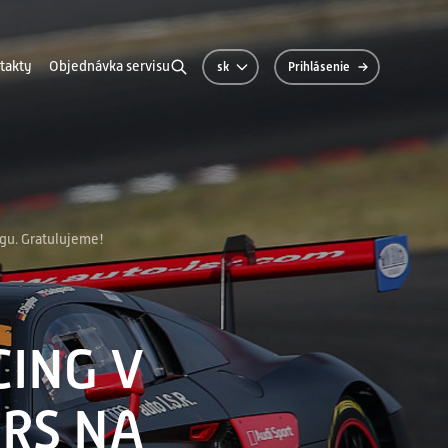
takty
Objednávka servisu
sk
Prihlásenie
pre zákazníkov
ngu. Gratulujeme!
ašich zákazníkov
CING V
RS NA