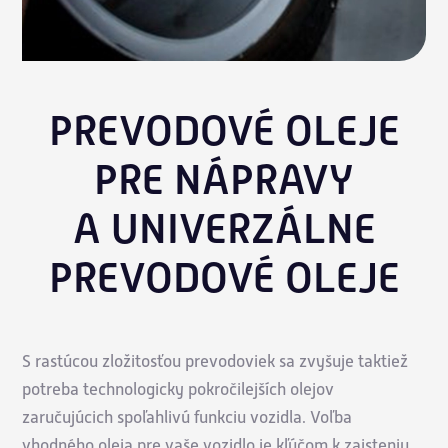
PREVODOVÉ OLEJE
PRE NÁPRAVY
A UNIVERZÁLNE
PREVODOVÉ OLEJE
S rastúcou zložitosťou prevodoviek sa zvyšuje taktiež
potreba technologicky pokročilejších olejov
zaručujúcich spoľahlivú funkciu vozidla. Voľba
vhodného oleja pre vaše vozidlo je kľúčom k zaisteniu