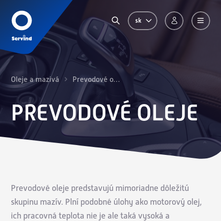
sk
Oleje a mazivá
Prevodové oleje
PREVODOVÉ OLEJE
Prevodové oleje predstavujú mimoriadne dôležitú
skupinu mazív. Plní podobné úlohy ako motorový olej,
ich pracovná teplota nie je ale taká vysoká a