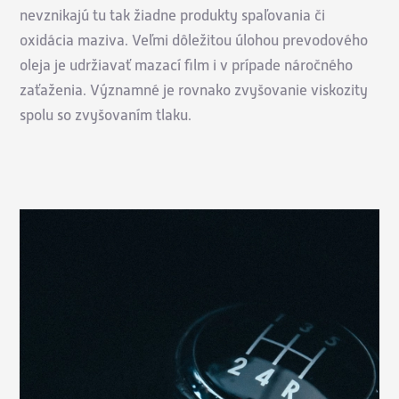
nevznikajú tu tak žiadne produkty spaľovania či
oxidácia maziva. Veľmi dôležitou úlohou prevodového
oleja je udržiavať mazací film i v prípade náročného
zaťaženia. Významné je rovnako zvyšovanie viskozity
spolu so zvyšovaním tlaku.