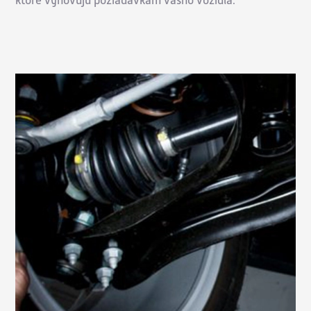
ktoré vyhovujú požiadavkám vášho vozidla.