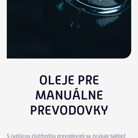
OLEJE PRE
MANUÁLNE
PREVODOVKY
S rastúcou zložitosťou prevodoviek sa zvyšuje taktiež