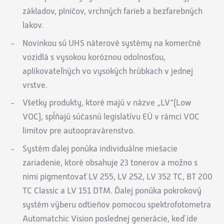
základov, plničov, vrchných farieb a bezfarebných
lakov.
Novinkou sú UHS náterové systémy na komerčné
vozidlá s vysokou koróznou odolnosťou,
aplikovateľných vo vysokých hrúbkach v jednej
vrstve.
Všetky produkty, ktoré majú v názve „LV“(Low
VOC), spĺňajú súčasnú legislatívu EÚ v rámci VOC
limitov pre autoopravárenstvo.
Systém ďalej ponúka individuálne miešacie
zariadenie, ktoré obsahuje 23 tonerov a možno s
nimi pigmentovať LV 255, LV 252, LV 352 TC, BT 200
TC Classic a LV 151 DTM. Ďalej ponúka pokrokový
systém výberu odtieňov pomocou spektrofotometra
Automatchic Vision poslednej generácie, keď ide