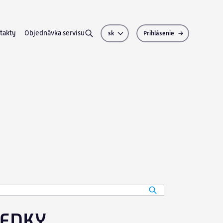
takty
Objednávka servisu
sk
Prihlásenie
pre zákazníkov
ašich zákazníkov
EDKY.