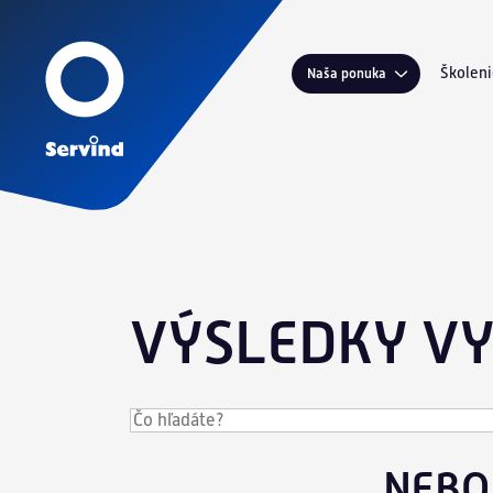
Školeni
Naša ponuka
Ško
Tec
Por
Ser
VÝSLEDKY V
NEBO