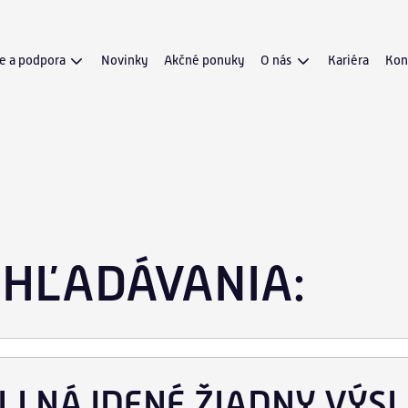
e a podpora
Novinky
Akčné ponuky
O nás
Kariéra
Kon
lenie a vzdelávanie
Miľníky spoločnosti
hnická podpora
Certifikáty
adenstvo a audity
Partneri
vis a údržba
Obchodné podmienky 
Zaujímavé projekty n
YHĽADÁVANIA:
LI NÁJDENÉ ŽIADNY VÝSL